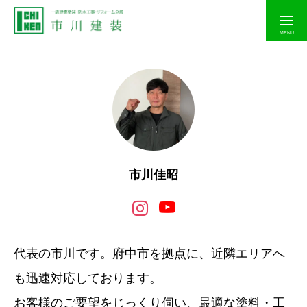
お問い合わせする
ホーム
施工事例
市川佳昭
お役立ち情報
代表の市川です。府中市を拠点に、近隣エリアへ
選ばれている理由
も迅速対応しております。
お客様のご要望をじっくり伺い、最適な塗料・工