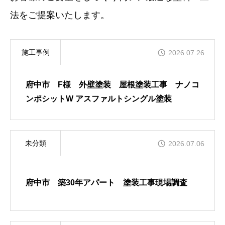
法をご提案いたします。
施工完了までの流れ
施工事例
2026.07.26
会社案内
府中市 F様 外壁塗装 屋根塗装工事 ナノコ
お問い合わせ
ンポシットW アスファルトシングル塗装
未分類
2026.07.06
府中市 築30年アパート 塗装工事現場調査